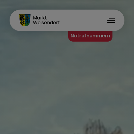
MARKT WEISENDORF
Markt
Weisendorf
Notrufnummern