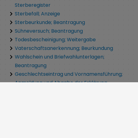
Sterberegister
Sterbefall; Anzeige
Sterbeurkunde; Beantragung
Sühneversuch; Beantragung
Todesbescheinigung; Weitergabe
Vaterschaftsanerkennung; Beurkundung
Wahlschein und Briefwahlunterlagen;
Beantragung
Geschlechtseintrag und Vornamensführung;
Anmeldung und Abgabe der Erklärung
Namen des Kindes; Erklärung