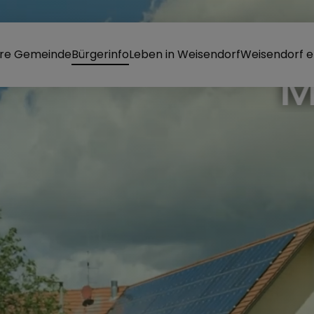
re Gemeinde
Bürgerinfo
Leben in Weisendorf
Weisendorf e
RKT WEISEND