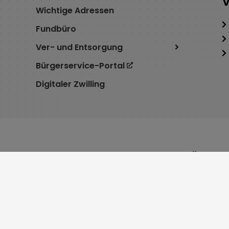
V
Wichtige Adressen
Fundbüro
Ver- und Entsorgung
Bürgerservice-Portal
Digitaler Zwilling
Service
Öffnu
Cookie Einstellungen
Montag 8:
Erklärung zur Barrierefreiheit
Dienstag 7
Impressum
Mittwoch 
Datenschutz
Donnersta