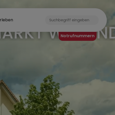
rleben
ORF
Notrufnummern