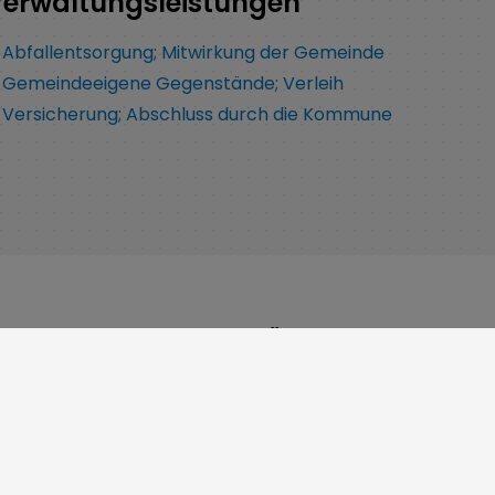
erwaltungsleistungen
Abfallentsorgung; Mitwirkung der Gemeinde
Gemeindeeigene Gegenstände; Verleih
Versicherung; Abschluss durch die Kommune
ngszeiten
Über uns
00 bis 12:00 Uhr
Gerbersleite 2
:30 bis 12:00 Uhr
91085 Weisendorf
8:00 bis 12:00 Uhr
Telefon:
09135 7120-0
g 8:00 bis 12:00 Uhr 14:00