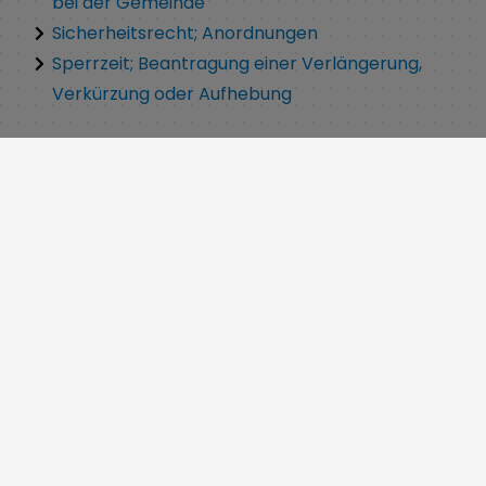
bei der Gemeinde
Sicherheitsrecht; Anordnungen
Sperrzeit; Beantragung einer Verlängerung,
Verkürzung oder Aufhebung
Service
Cookie Einstellungen
Erklärung zur Barrierefreiheit
Impressum
Datenschutz
Inhaltsverzeichnis