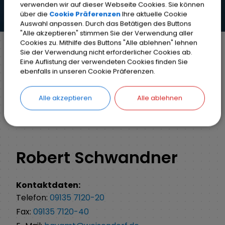
verwenden wir auf dieser Webseite Cookies. Sie können
über die
Cookie Präferenzen
Ihre aktuelle Cookie
Auswahl anpassen. Durch das Betätigen des Buttons
"Alle akzeptieren" stimmen Sie der Verwendung aller
Cookies zu. Mithilfe des Buttons "Alle ablehnen" lehnen
Sie der Verwendung nicht erforderlicher Cookies ab.
Eine Auflistung der verwendeten Cookies finden Sie
Markt Weisendorf
Bürgerinfo
Rathaus
ebenfalls in unseren Cookie Präferenzen.
Ihr Anliegen
Detail
Alle akzeptieren
Alle ablehnen
ZURÜCK
Robert Schwandner
Kontaktdaten:
Telefon:
09135 7120-20
Fax:
09135 7120-40