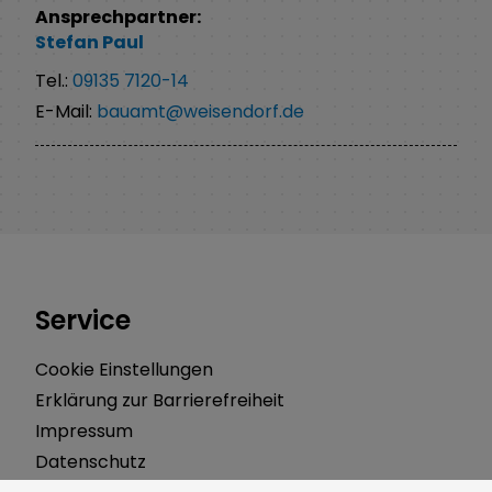
Ansprechpartner:
Stefan
Paul
Tel.:
09135 7120-14
E-Mail:
bauamt@weisendorf.de
Service
Cookie Einstellungen
Erklärung zur Barrierefreiheit
Impressum
Datenschutz