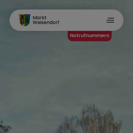
FAMILIENORT
Markt
Weisendorf
Notrufnummern