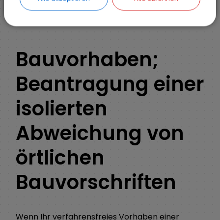
ZURÜCK
Bauvorhaben;
Beantragung einer
isolierten
Abweichung von
örtlichen
Bauvorschriften
Wenn Ihr verfahrensfreies Vorhaben einer