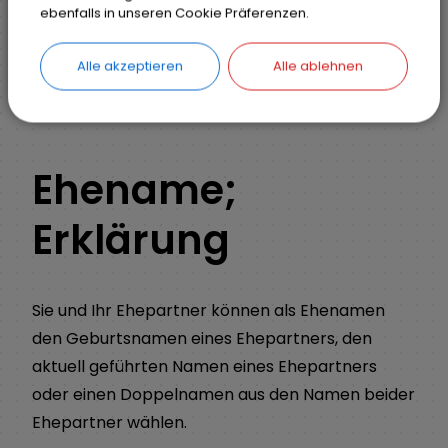
ebenfalls in unseren Cookie Präferenzen.
Ihr Anliegen
Detail
Alle akzeptieren
Alle ablehnen
ZURÜCK
Ehename;
Erklärung
Sie und Ihr Ehepartner können als Ehenamen
den Geburtsnamen eines Ehepartners, den
aktuell geführten Namen eines Ehepartners
oder einen Doppelnamen aus den Namen beider
Ehepartner wählen.