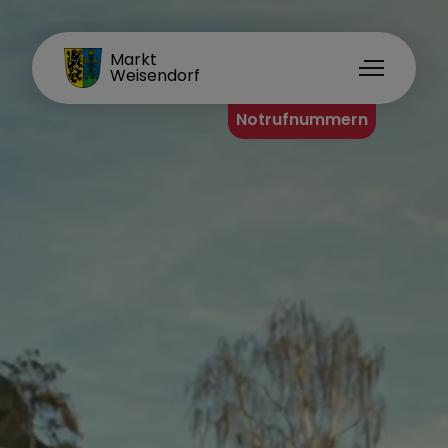
FAMILIENORT
Markt
Weisendorf
Notrufnummern