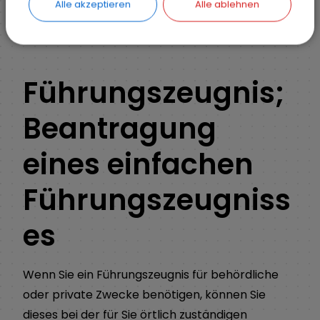
Alle akzeptieren
Alle ablehnen
ZURÜCK
Führungszeugnis;
Beantragung
eines einfachen
Führungszeugniss
es
Wenn Sie ein Führungszeugnis für behördliche
oder private Zwecke benötigen, können Sie
dieses bei der für Sie örtlich zuständigen