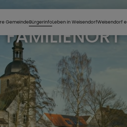
re Gemeinde
Bürgerinfo
Leben in Weisendorf
Weisendorf e
MARK