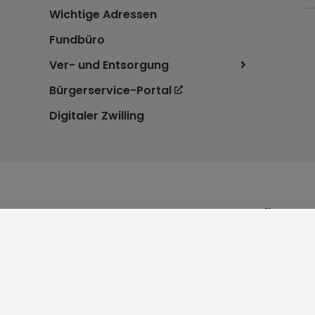
Wichtige Adressen
Fundbüro
Ver- und Entsorgung
Bürgerservice-Portal
Digitaler Zwilling
Service
Öffnu
Cookie Einstellungen
Montag 8:
Erklärung zur Barrierefreiheit
Dienstag 7
Impressum
Mittwoch 
Datenschutz
Donnersta