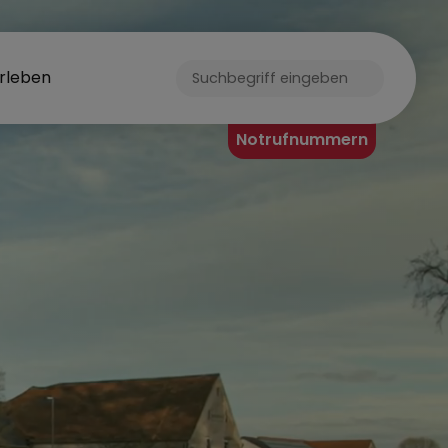
rleben
T WEISENDOR
Notrufnummern