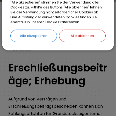
"Alle akzeptieren" stimmen Sie der Verwendung aller
Cookies zu. Mithilfe des Buttons "Alle ablehnen" lehnen
Sie der Verwendung nicht erforderlicher Cookies ab.
Eine Auflistung der verwendeten Cookies finden Sie
Markt Weisendorf
Bürgerinfo
Rathaus
ebenfalls in unseren Cookie Präferenzen.
Ihr Anliegen
Detail
Alle akzeptieren
Alle ablehnen
ZURÜCK
Erschließungsbeitr
äge; Erhebung
Aufgrund von Verträgen und
Erschließungsbeitragsbescheiden können sich
Zahlungspflichten für Grundstückseigentümer