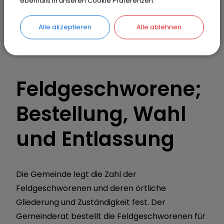
ebenfalls in unseren Cookie Präferenzen.
Ihr Anliegen
Detail
Alle akzeptieren
Alle ablehnen
ZURÜCK
Feldgeschworene;
Bestellung, Wahl
und Entlassung
Die Gemeinde legt die Zahl der
Feldgeschworenen und deren örtliche
Gliederung und Zuständigkeit fest. Der
Gemeinderat bestellt die Feldgeschworenen für