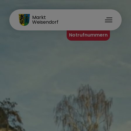
FAMILIENORT
Markt
Weisendorf
Notrufnummern