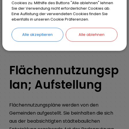
Cookies zu. Mithilfe des Buttons "Alle ablehnen" lehnen
Sie der Verwendung nicht erforderlicher Cookies ab.
Eine Auflistung der verwendeten Cookies finden Sie
Markt Weisendorf
Bürgerinfo
Rathaus
ebenfalls in unseren Cookie Präferenzen.
Ihr Anliegen
Detail
Alle akzeptieren
Alle ablehnen
ZURÜCK
Flächennutzungsp
lan; Aufstellung
Flächennutzungspläne werden von den
Gemeinden aufgestellt. Sie beinhalten die sich
aus der beabsichtigten städtebaulichen