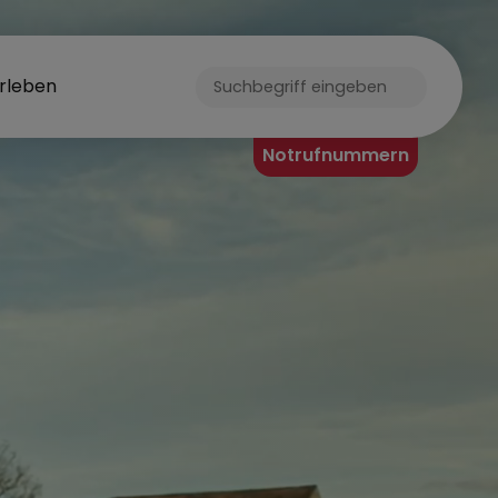
rleben
Notrufnummern