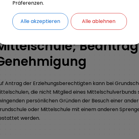
Präferenzen.
ZURÜCK
Alle akzeptieren
Alle ablehnen
Gastschulverhältnis a
Mittelschule; Beantra
Genehmigung
uf Antrag der Erziehungsberechtigten kann bei Grundsch
ittelschulen, die nicht Mitglied eines Mittelschulverbunds 
wingenden persönlichen Gründen der Besuch einer ande
rundschule oder Mittelschule mit einem anderen Sprenge
estattet werden.