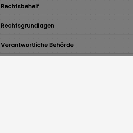
Rechtsbehelf
Rechtsgrundlagen
Verantwortliche Behörde
ngszeiten
Über uns
00 bis 12:00 Uhr
Gerbersleite 2
:30 bis 12:00 Uhr
91085 Weisendorf