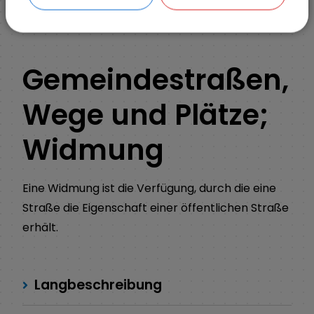
ZURÜCK
Gemeindestraßen,
Wege und Plätze;
Widmung
Eine Widmung ist die Verfügung, durch die eine
Straße die Eigenschaft einer öffentlichen Straße
erhält.
Langbeschreibung