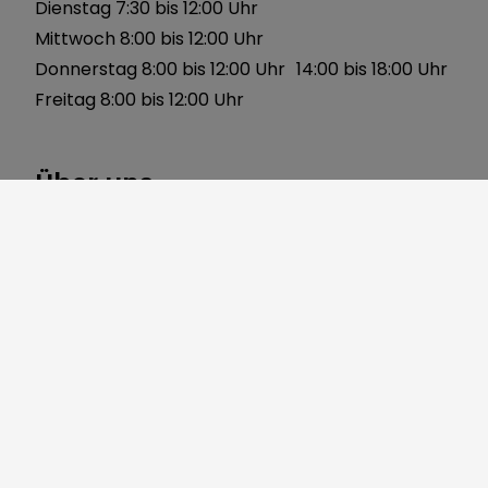
Dienstag 7:30 bis 12:00 Uhr
Mittwoch 8:00 bis 12:00 Uhr
Donnerstag 8:00 bis 12:00 Uhr 14:00 bis 18:00 Uhr
Freitag 8:00 bis 12:00 Uhr
Über uns
Gerbersleite 2
91085 Weisendorf
Telefon:
09135 7120-0
Fax: 09135 7120-40
Mail:
markt@weisendorf.de
Web:
www.weisendorf.de