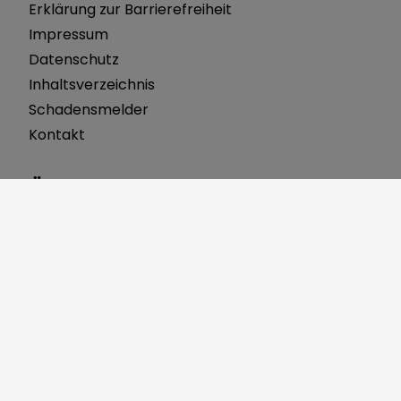
Erklärung zur Barrierefreiheit
Impressum
Datenschutz
Inhaltsverzeichnis
Schadensmelder
Kontakt
Öffnungszeiten
Montag 8:00 bis 12:00 Uhr
Dienstag 7:30 bis 12:00 Uhr
Mittwoch 8:00 bis 12:00 Uhr
Donnerstag 8:00 bis 12:00 Uhr 14:00 bis 18:00 Uhr
Freitag 8:00 bis 12:00 Uhr
Über uns