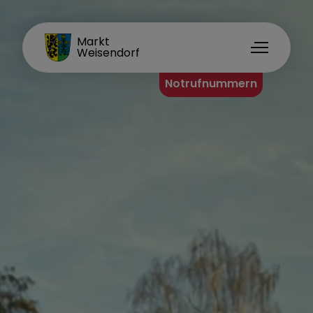
FAMILIENORT
Markt
Weisendorf
Notrufnummern