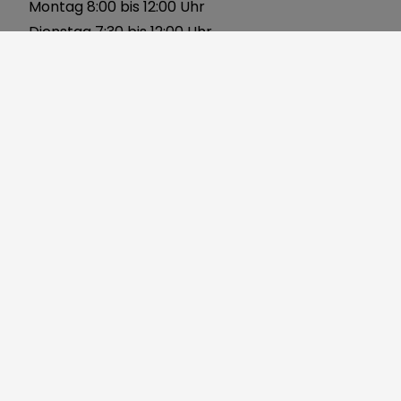
Montag 8:00 bis 12:00 Uhr
Dienstag 7:30 bis 12:00 Uhr
Mittwoch 8:00 bis 12:00 Uhr
Donnerstag 8:00 bis 12:00 Uhr 14:00 bis 18:00 Uhr
Freitag 8:00 bis 12:00 Uhr
Über uns
Gerbersleite 2
91085 Weisendorf
Telefon:
09135 7120-0
Fax: 09135 7120-40
Mail:
markt@weisendorf.de
Web:
www.weisendorf.de