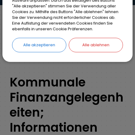
Auswahl anpassen. Durch das Betätigen des Buttons
"Alle akzeptieren" stimmen Sie der Verwendung aller
Cookies zu. Mithilfe des Buttons "Alle ablehnen" lehnen
Sie der Verwendung nicht erforderlicher Cookies ab.
Eine Auflistung der verwendeten Cookies finden Sie
Markt Weisendorf
Bürgerinfo
Rathaus
ebenfalls in unseren Cookie Präferenzen.
Ihr Anliegen
Detail
Alle akzeptieren
Alle ablehnen
ZURÜCK
Kommunale
Finanzangelegenh
eiten;
Informationen