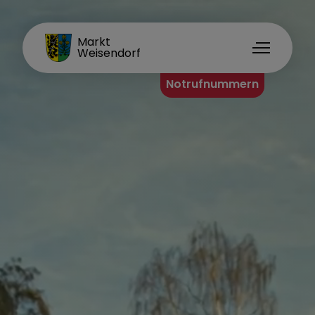
FAMILIENORT
Markt
Weisendorf
Notrufnummern