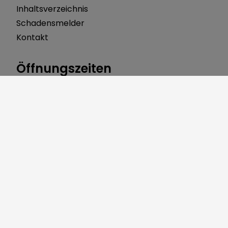
Inhaltsverzeichnis
Schadensmelder
Kontakt
Öffnungszeiten
Montag 8:00 bis 12:00 Uhr
Dienstag 7:30 bis 12:00 Uhr
Mittwoch 8:00 bis 12:00 Uhr
Donnerstag 8:00 bis 12:00 Uhr 14:00 bis 18:00 Uhr
Freitag 8:00 bis 12:00 Uhr
Über uns
Gerbersleite 2
91085 Weisendorf