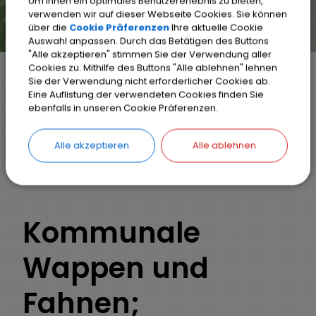
Um Ihnen ein optimales Benutzererlebnis zu bieten,
verwenden wir auf dieser Webseite Cookies. Sie können
über die
Cookie Präferenzen
Ihre aktuelle Cookie
Auswahl anpassen. Durch das Betätigen des Buttons
"Alle akzeptieren" stimmen Sie der Verwendung aller
Cookies zu. Mithilfe des Buttons "Alle ablehnen" lehnen
Sie der Verwendung nicht erforderlicher Cookies ab.
Eine Auflistung der verwendeten Cookies finden Sie
Markt Weisendorf
Bürgerinfo
Rathaus
ebenfalls in unseren Cookie Präferenzen.
Ihr Anliegen
Detail
Alle akzeptieren
Alle ablehnen
ZURÜCK
Kommunale
Wappen und
Fahnen;