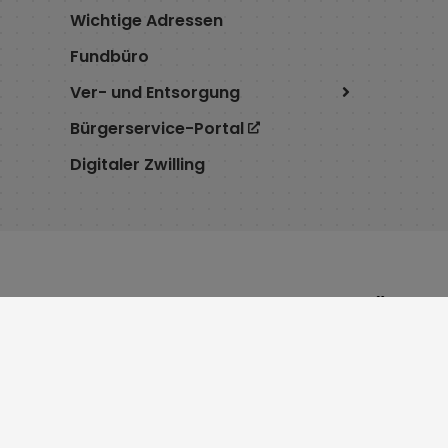
Wichtige Adressen
Fundbüro
Ver- und Entsorgung
Bürgerservice-Portal
Digitaler Zwilling
Service
Öffnu
Cookie Einstellungen
Montag 8:
Erklärung zur Barrierefreiheit
Dienstag 7
Impressum
Mittwoch 
Datenschutz
Donnersta