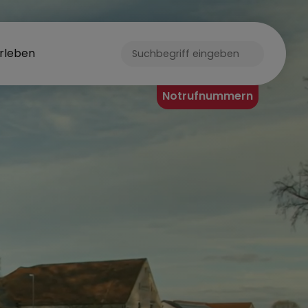
rleben
Notrufnummern