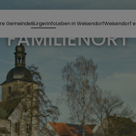
re Gemeinde
Bürgerinfo
Leben in Weisendorf
Weisendorf e
FAMILIENORT