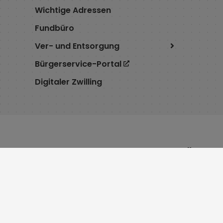
Wichtige Adressen
Fundbüro
Ver- und Entsorgung
Bürgerservice-Portal
Digitaler Zwilling
Service
Öffnu
Cookie Einstellungen
Montag 8:
Erklärung zur Barrierefreiheit
Dienstag 7
Impressum
Mittwoch 
Datenschutz
Donnersta