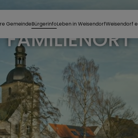
re Gemeinde
Bürgerinfo
Leben in Weisendorf
Weisendorf e
FAMILIENORT