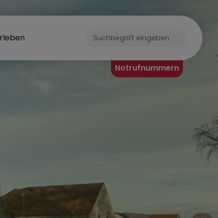
rleben
Notrufnummern