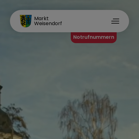
FAMILIENORT
Markt
Weisendorf
Notrufnummern