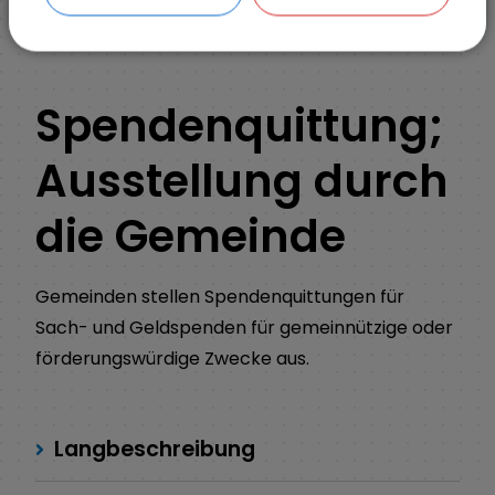
ZURÜCK
Spendenquittung;
Ausstellung durch
die Gemeinde
Gemeinden stellen Spendenquittungen für
Sach- und Geldspenden für gemeinnützige oder
förderungswürdige Zwecke aus.
Langbeschreibung