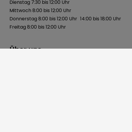
Dienstag 7:30 bis 12:00 Uhr
Mittwoch 8:00 bis 12:00 Uhr
Donnerstag 8:00 bis 12:00 Uhr 14:00 bis 18:00 Uhr
Freitag 8:00 bis 12:00 Uhr
Über uns
Gerbersleite 2
91085 Weisendorf
Telefon:
09135 7120-0
Fax: 09135 7120-40
Mail:
markt@weisendorf.de
Web:
www.weisendorf.de