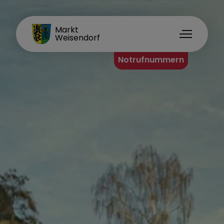
FAMILIENORT
Markt
Weisendorf
Notrufnummern