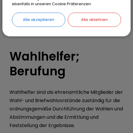
ebenfalls in unseren Cookie Präferenzen.
Ihr Anliegen
Detail
Alle akzeptieren
Alle ablehnen
ZURÜCK
Wahlhelfer;
Berufung
Wahlhelfer sind als ehrenamtliche Mitglieder der
Wahl- und Briefwahlvorstände zuständig für die
ordnungsgemäße Durchführung der Wahlen und
Abstimmungen und die Ermittlung und
Feststellung der Ergebnisse.