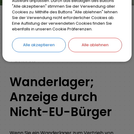
Auswahl anpassen. Durch das Betätigen des Buttons
"Alle akzeptieren" stimmen Sie der Verwendung aller
Cookies zu. Mithilfe des Buttons "Alle ablehnen" lehnen
Sie der Verwendung nicht erforderlicher Cookies ab.
Eine Auflistung der verwendeten Cookies finden Sie
Markt Weisendorf
Bürgerinfo
Rathaus
ebenfalls in unseren Cookie Präferenzen.
Ihr Anliegen
Detail
Alle akzeptieren
Alle ablehnen
ZURÜCK
Wanderlager;
Anzeige durch
Nicht-EU-Bürger
Wenn Sie ein Wanderlager zum Vertrieb von