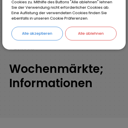
Cookies zu. Mithilfe des Buttons "Alle ablehnen" lehnen
Sie der Verwendung nicht erforderlicher Cookies ab.
Eine Auflistung der verwendeten Cookies finden Sie
Markt Weisendorf
Bürgerinfo
Rathaus
ebenfalls in unseren Cookie Präferenzen.
Ihr Anliegen
Detail
Alle akzeptieren
Alle ablehnen
ZURÜCK
Wochenmärkte;
Informationen