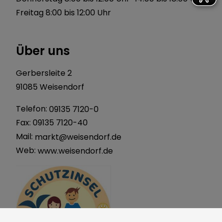
Freitag 8:00 bis 12:00 Uhr
Über uns
Gerbersleite 2
91085 Weisendorf
Telefon:
09135 7120-0
Fax: 09135 7120-40
Mail:
markt@weisendorf.de
Web:
www.weisendorf.de