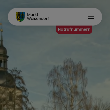
FAMILIENORT
Markt
Weisendorf
Notrufnummern