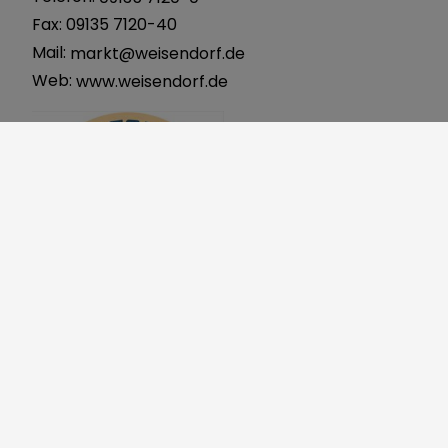
Fax: 09135 7120-40
Mail:
markt@weisendorf.de
Web:
www.weisendorf.de
Markt
Weisendorf