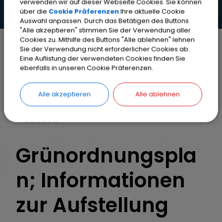
verwenden wir auf dieser Webseite Cookies. Sie können
über die
Cookie Präferenzen
Ihre aktuelle Cookie
Auswahl anpassen. Durch das Betätigen des Buttons
"Alle akzeptieren" stimmen Sie der Verwendung aller
Cookies zu. Mithilfe des Buttons "Alle ablehnen" lehnen
Sie der Verwendung nicht erforderlicher Cookies ab.
Eine Auflistung der verwendeten Cookies finden Sie
Markt Weisendorf
Bürgerinfo
Rathaus
ebenfalls in unseren Cookie Präferenzen.
Ihr Anliegen
Detail
Alle akzeptieren
Alle ablehnen
ZURÜCK
Grünordnungspla
n; Informationen
zur Aufstellung