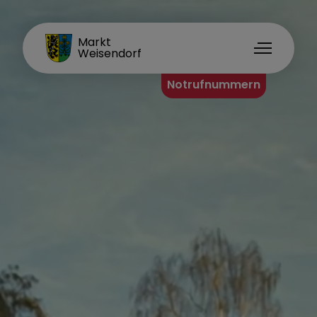
FAMILIENORT
Markt
Weisendorf
Notrufnummern