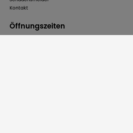
Kontakt
Öffnungszeiten
Montag 8:00 bis 12:00 Uhr
Dienstag 7:30 bis 12:00 Uhr
Mittwoch 8:00 bis 12:00 Uhr
Donnerstag 8:00 bis 12:00 Uhr 14:00 bis 18:00 Uhr
Freitag 8:00 bis 12:00 Uhr
Über uns
Gerbersleite 2
91085 Weisendorf
Telefon:
09135 7120-0