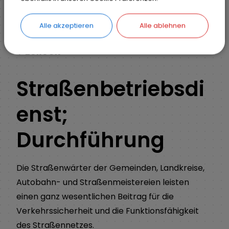
Ihr Anliegen
Detail
Alle akzeptieren
Alle ablehnen
ZURÜCK
Straßenbetriebsdi
enst;
Durchführung
Die Straßenwärter der Gemeinden, Landkreise,
Autobahn- und Straßenmeistereien leisten
einen ganz wesentlichen Beitrag für die
Verkehrssicherheit und die Funktionsfähigkeit
des Straßennetzes.