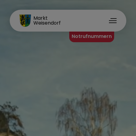
FAMILIENORT
Markt
Weisendorf
Notrufnummern