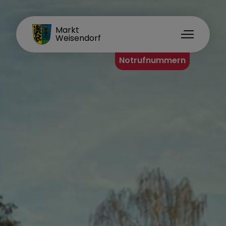
FAMILIENORT
Markt
Weisendorf
Notrufnummern