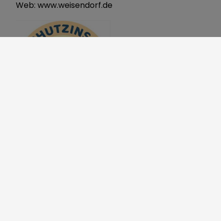
Web:
www.weisendorf.de
Markt
Weisendorf