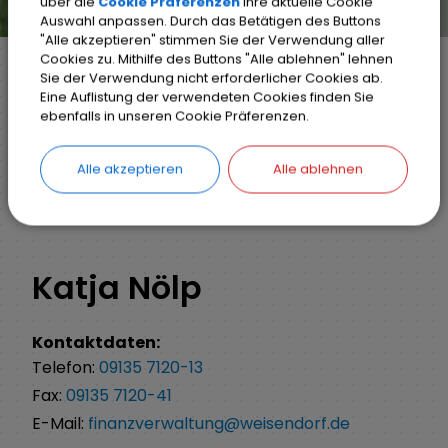
über die
Cookie Präferenzen
Ihre aktuelle Cookie
Auswahl anpassen. Durch das Betätigen des Buttons
"Alle akzeptieren" stimmen Sie der Verwendung aller
Cookies zu. Mithilfe des Buttons "Alle ablehnen" lehnen
Sie der Verwendung nicht erforderlicher Cookies ab.
Eine Auflistung der verwendeten Cookies finden Sie
Markt Weisendorf
Bürgerinfo
Rathaus
ebenfalls in unseren Cookie Präferenzen.
Mitarbeiter A-Z
Detail
Alle akzeptieren
Alle ablehnen
ZURÜCK
Katja Nölp
Kontaktdaten:
Telefon:
09135 7120-13
Fax:
09135 7120-41
E-Mail:
finanzverwaltung@weisendorf.de