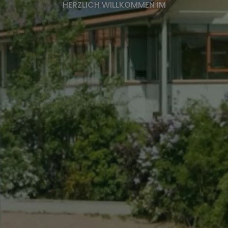
Bürgerversammlung
HERZLICH WILLKOMMEN IM
Wichtige Adressen
Fundbüro
Ver- und Entsorgung
Bürgerservice-Portal
Digitaler Zwilling