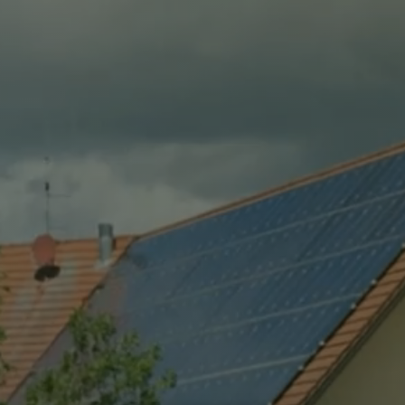
virtuelles Amt
Standesamt
Friedhöfe
Marktgemeinderat
Seniorenbeirat
Behindertenbeauftragter
Wahl Ortssprecher
Ortsrecht (Satzungen und Verordnungen)