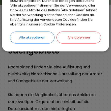
Auswahl anpassen. Durch das Betätigen des Buttons
"Alle akzeptieren" stimmen Sie der Verwendung aller
Cookies zu. Mithilfe des Buttons "Alle ablehnen" lehnen
Sie der Verwendung nicht erforderlicher Cookies ab.
Eine Auflistung der verwendeten Cookies finden Sie
Markt Weisendorf
Bürgerinfo
Rathaus
ebenfalls in unseren Cookie Präferenzen.
Organisationsstruktur
Alle akzeptieren
Alle ablehnen
Sachgebiete
Nachfolgend finden Sie eine Auflistung und
gleichzeitig hierarchische Darstellung der Ämter
und Sachgebiete der Verwaltung.
Sie haben die Möglichkeit, über das Anklicken
der jeweiligen Organisationseinheit auf die
Detailansicht mit den hinterlegten