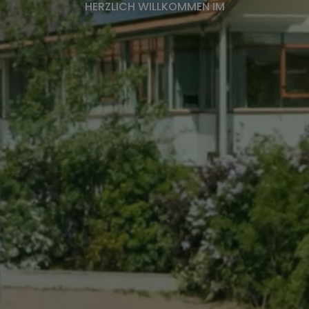
Bürgerversammlung
HERZLICH WILLKOMMEN IM
Wichtige Adressen
Fundbüro
Ver- und Entsorgung
Bürgerservice-Portal
Digitaler Zwilling