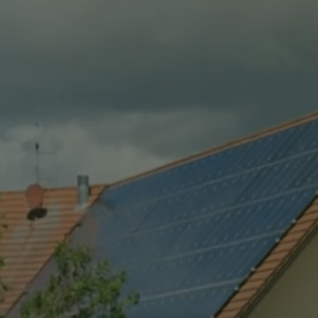
virtuelles Amt
Standesamt
Friedhöfe
Marktgemeinderat
Seniorenbeirat
Behindertenbeauftragter
Wahl Ortssprecher
Ortsrecht (Satzungen und Verordnungen)