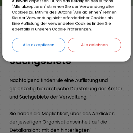
Auswahl anpassen. Durch das Betätigen des Buttons
"Alle akzeptieren" stimmen Sie der Verwendung aller
Cookies zu. Mithilfe des Buttons "Alle ablehnen" lehnen
Sie der Verwendung nicht erforderlicher Cookies ab.
Eine Auflistung der verwendeten Cookies finden Sie
Markt Weisendorf
Bürgerinfo
Rathaus
ebenfalls in unseren Cookie Präferenzen.
Organisationsstruktur
Alle akzeptieren
Alle ablehnen
Sachgebiete
Nachfolgend finden Sie eine Auflistung und
gleichzeitig hierarchische Darstellung der Ämter
und Sachgebiete der Verwaltung.
Sie haben die Möglichkeit, über das Anklicken
der jeweiligen Organisationseinheit auf die
Detailansicht mit den hinterlegten