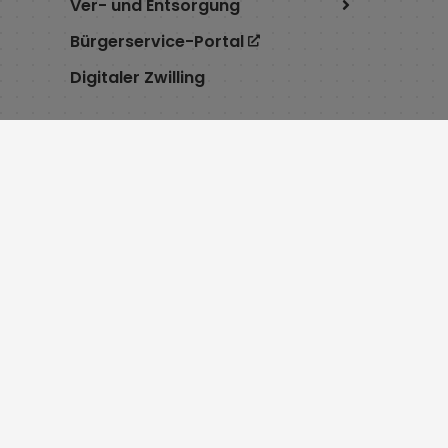
Ver- und Entsorgung
Bürgerservice-Portal
Digitaler Zwilling
Service
Öffnu
Cookie Einstellungen
Montag 8:
Erklärung zur Barrierefreiheit
Dienstag 7
Impressum
Mittwoch 
Datenschutz
Donnersta
Inhaltsverzeichnis
bis 18:00 