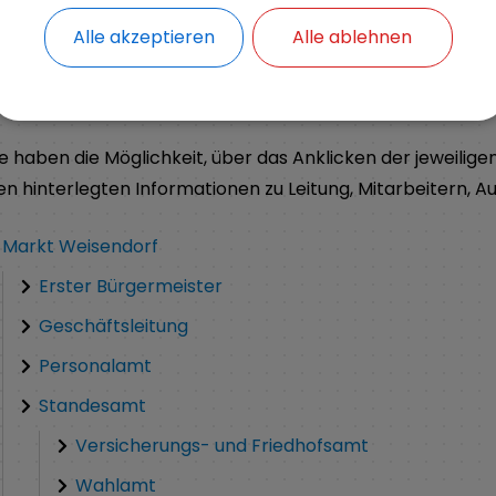
Alle akzeptieren
Alle ablehnen
achfolgend finden Sie eine Auflistung und gleichzeitig h
er Verwaltung.
ie haben die Möglichkeit, über das Anklicken der jeweilige
en hinterlegten Informationen zu Leitung, Mitarbeitern, A
Markt Weisendorf
Erster Bürgermeister
Geschäftsleitung
Personalamt
Standesamt
Versicherungs- und Friedhofsamt
Wahlamt