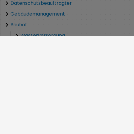
Datenschutzbeauftragter
Gebäudemanagement
Bauhof
Wasserversorgung
ngszeiten
Über uns
00 bis 12:00 Uhr
Gerbersleite 2
:30 bis 12:00 Uhr
91085 Weisendorf
8:00 bis 12:00 Uhr
Telefon:
09135 7120-0
g 8:00 bis 12:00 Uhr 14:00
Fax: 09135 7120-40
Uhr
Mail:
markt@weisendorf.d