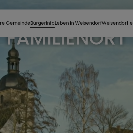
re Gemeinde
Bürgerinfo
Leben in Weisendorf
Weisendorf e
RKT WEISEND