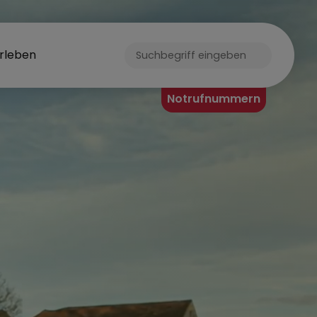
rleben
ORF
Notrufnummern