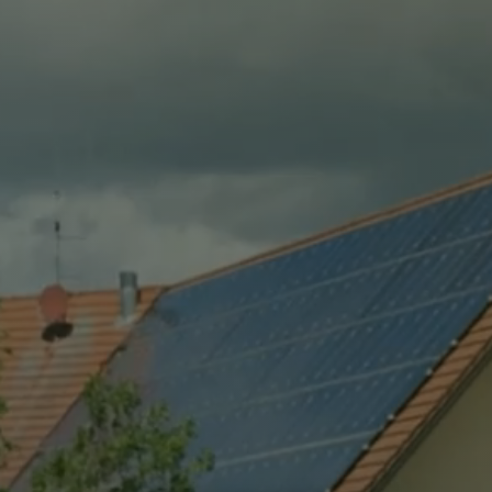
virtuelles Amt
Standesamt
Friedhöfe
Marktgemeinderat
Seniorenbeirat
Behindertenbeauftragter
Wahl Ortssprecher
Ortsrecht (Satzungen und Verordnungen)