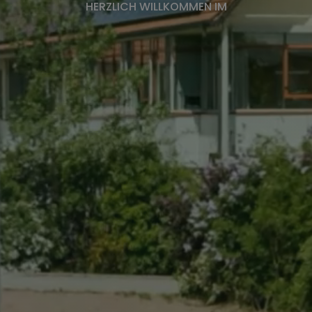
Bürgerversammlung
HERZLICH WILLKOMMEN IM
Wichtige Adressen
Fundbüro
Ver- und Entsorgung
Bürgerservice-Portal
Digitaler Zwilling