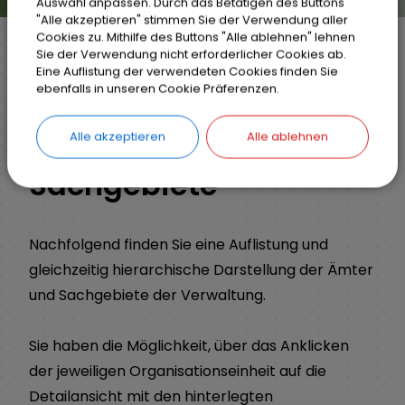
Auswahl anpassen. Durch das Betätigen des Buttons
"Alle akzeptieren" stimmen Sie der Verwendung aller
Cookies zu. Mithilfe des Buttons "Alle ablehnen" lehnen
Sie der Verwendung nicht erforderlicher Cookies ab.
Eine Auflistung der verwendeten Cookies finden Sie
Markt Weisendorf
Bürgerinfo
Rathaus
ebenfalls in unseren Cookie Präferenzen.
Organisationsstruktur
Alle akzeptieren
Alle ablehnen
Sachgebiete
Nachfolgend finden Sie eine Auflistung und
gleichzeitig hierarchische Darstellung der Ämter
und Sachgebiete der Verwaltung.
Sie haben die Möglichkeit, über das Anklicken
der jeweiligen Organisationseinheit auf die
Detailansicht mit den hinterlegten