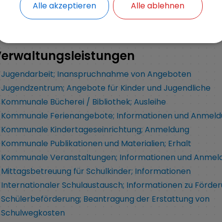
Alle akzeptieren
Alle ablehnen
Freizeit und Kultur
erwaltungsleistungen
Jugendarbeit; Inanspruchnahme von Angeboten
Jugendzentrum; Angebote für Kinder und Jugendliche
Kommunale Bücherei / Bibliothek; Ausleihe
Kommunale Ferienangebote; Informationen und Anmel
Kommunale Kindertageseinrichtung; Anmeldung
Kommunale Publikationen und Materialien; Erhalt
Kommunale Veranstaltungen; Informationen und Anmel
Mittagsbetreuung für Schulkinder; Informationen
Internationaler Schulaustausch; Informationen zu Förde
Schülerbeförderung; Beantragung der Erstattung von
Schulwegkosten