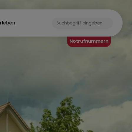
rleben
ORF
Notrufnummern