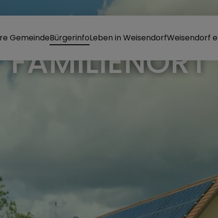
re Gemeinde
Bürgerinfo
Leben in Weisendorf
Weisendorf e
RKT WEISEND