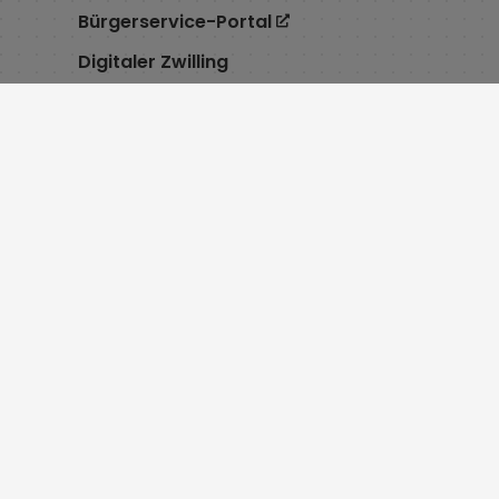
Bürgerservice-Portal
Digitaler Zwilling
Service
Öffnu
Cookie Einstellungen
Montag 8:
Erklärung zur Barrierefreiheit
Dienstag 7
Impressum
Mittwoch 
Datenschutz
Donnersta
Inhaltsverzeichnis
bis 18:00 
Schadensmelder
Freitag 8:
Kontakt