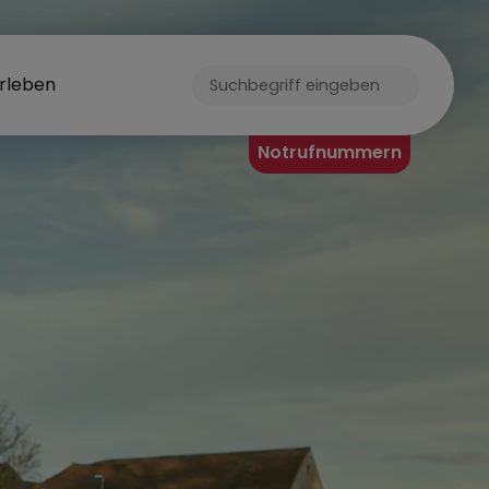
rleben
ORF
Notrufnummern