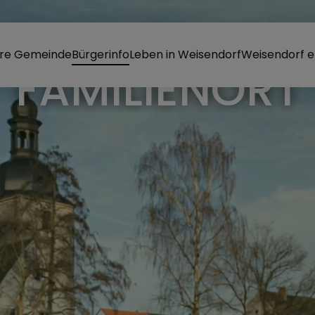
re Gemeinde
Bürgerinfo
Leben in Weisendorf
Weisendorf e
RKT WEISEND