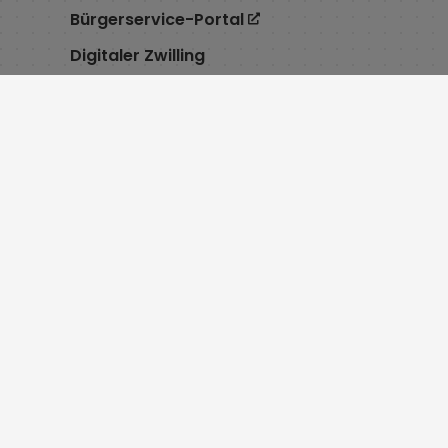
Bürgerservice-Portal
Digitaler Zwilling
Service
Öffnu
Cookie Einstellungen
Montag 8:
Erklärung zur Barrierefreiheit
Dienstag 7
Impressum
Mittwoch 
Datenschutz
Donnersta
Inhaltsverzeichnis
bis 18:00 
Schadensmelder
Freitag 8:
Kontakt