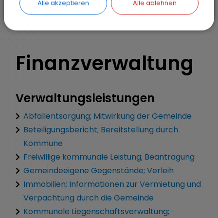
Alle akzeptieren
Alle ablehnen
ZURÜCK
Finanzverwaltung
Verwaltungsleistungen
Abfallentsorgung; Mitwirkung der Gemeinde
Beteiligungsbericht; Bereitstellung durch
Kommune
Freiwillige kommunale Leistung; Beantragung
Gemeindeeigene Gegenstände; Verleih
Immobilien; Informationen zur Vermietung und
Verpachtung durch die Gemeinde
Kommunale Liegenschaftsverwaltung;