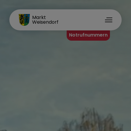
FAMILIENORT
Markt
Weisendorf
Notrufnummern