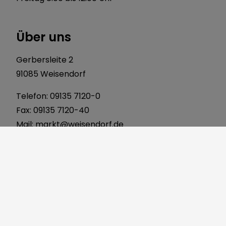
Über uns
Gerbersleite 2
91085 Weisendorf
Telefon:
09135 7120-0
Fax: 09135 7120-40
Mail:
markt@weisendorf.de
Web:
www.weisendorf.de