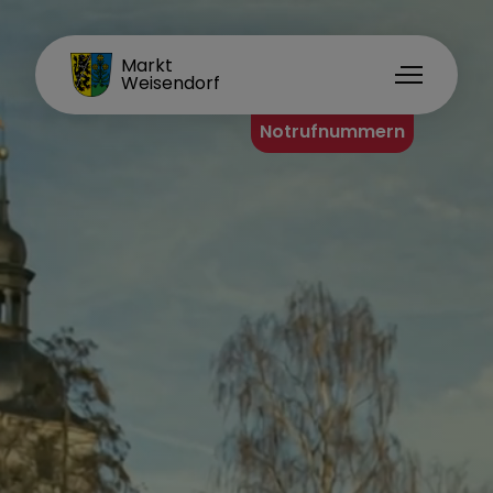
FAMILIENORT
Markt
Weisendorf
Notrufnummern
Rathaus
Organisationsstruktur
Ihr Anliegen
Formulare A-Z
Mitarbeiter A-Z