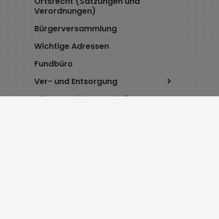
Ortsrecht (Satzungen und
Verordnungen)
Bürgerversammlung
Wichtige Adressen
Fundbüro
Ver- und Entsorgung
Bürgerservice-Portal
Digitaler Zwilling
Service
Öffnu
Cookie Einstellungen
Montag 8: