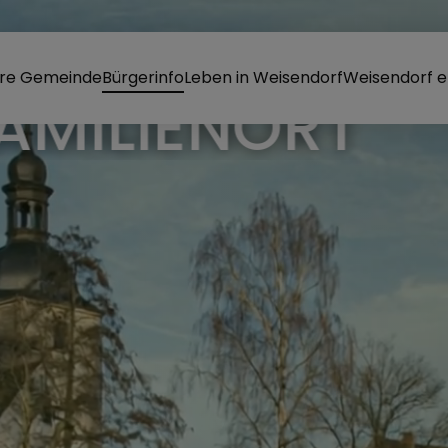
re Gemeinde
Bürgerinfo
Leben in Weisendorf
Weisendorf e
RKT WEISEND