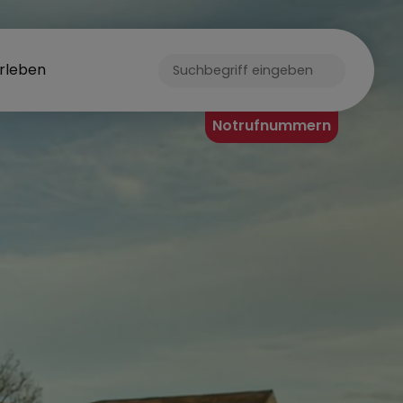
rleben
ORF
Notrufnummern