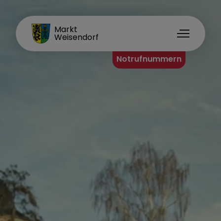
FAMILIENORT
Markt
Weisendorf
Notrufnummern
Rathaus
Organisationsstruktur
Ihr Anliegen
Formulare A-Z
Mitarbeiter A-Z