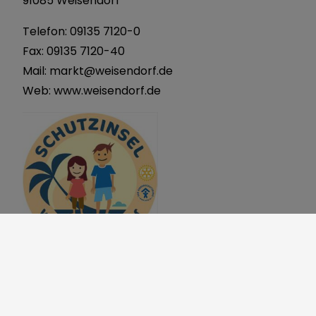
91085 Weisendorf
Telefon:
09135 7120-0
Fax: 09135 7120-40
Mail:
markt@weisendorf.de
Web:
www.weisendorf.de
Markt
Weisendorf