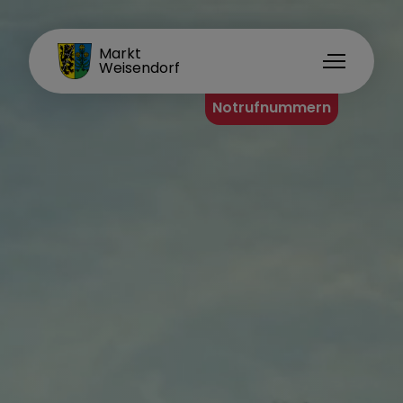
FAMILIENORT
Markt
Weisendorf
Notrufnummern
Rathaus
Organisationsstruktur
Ihr Anliegen
Formulare A-Z
Mitarbeiter A-Z