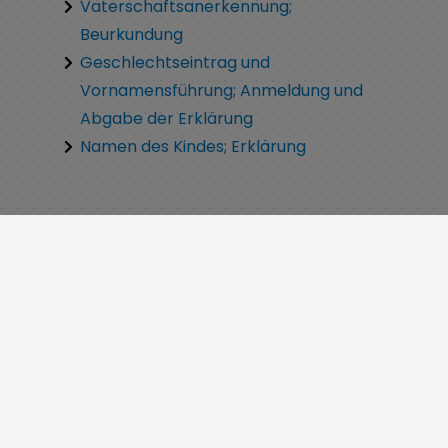
Vaterschaftsanerkennung;
Beurkundung
Geschlechtseintrag und
Vornamensführung; Anmeldung und
Abgabe der Erklärung
Namen des Kindes; Erklärung
Leiter:
Funda
Günay
Tel.:
09135 7120-22
E-Mail:
standesamt@weisendorf.de
E-Mail
standesamt@weisendorf.de