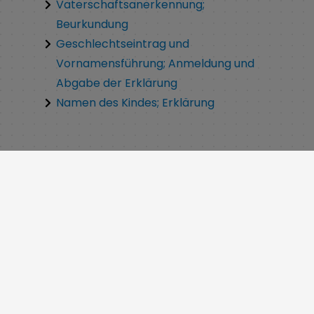
Vaterschaftsanerkennung;
Beurkundung
Geschlechtseintrag und
Vornamensführung; Anmeldung und
Abgabe der Erklärung
Namen des Kindes; Erklärung
Leiter:
Funda
Günay
Tel.:
09135 7120-22
E-Mail:
standesamt@weisendorf.de
E-Mail
standesamt@weisendorf.de