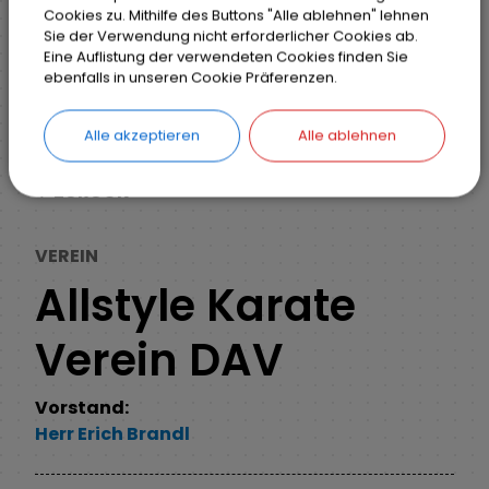
Cookies zu. Mithilfe des Buttons "Alle ablehnen" lehnen
Sie der Verwendung nicht erforderlicher Cookies ab.
Eine Auflistung der verwendeten Cookies finden Sie
Markt Weisendorf
Unsere Gemeinde
ebenfalls in unseren Cookie Präferenzen.
Firmenverzeichnis
Detail
Alle akzeptieren
Alle ablehnen
ZURÜCK
VEREIN
Allstyle Karate
Verein DAV
Vorstand:
Herr
Erich
Brandl