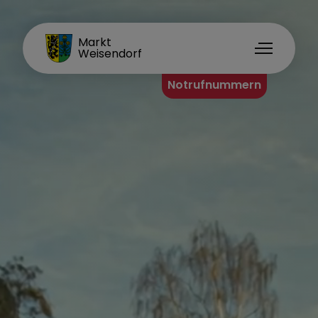
FAMILIENORT
Markt
Weisendorf
Notrufnummern