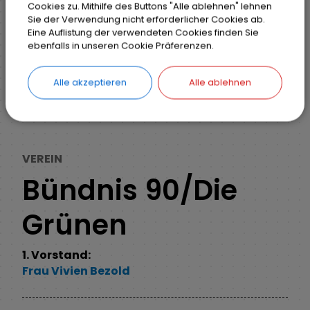
Cookies zu. Mithilfe des Buttons "Alle ablehnen" lehnen
Sie der Verwendung nicht erforderlicher Cookies ab.
Eine Auflistung der verwendeten Cookies finden Sie
Markt Weisendorf
Weisendorf erleben
ebenfalls in unseren Cookie Präferenzen.
Vereine und Verbände
Detail
Alle akzeptieren
Alle ablehnen
ZURÜCK
VEREIN
Bündnis 90/Die
Grünen
1. Vorstand:
Frau
Vivien
Bezold