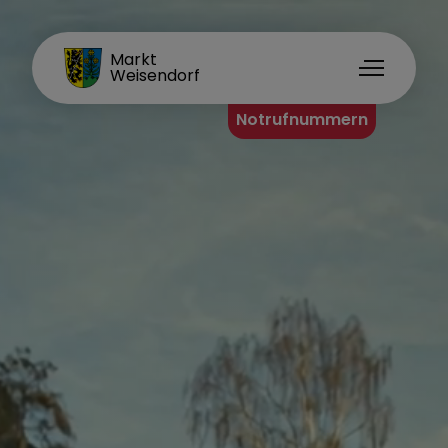
FAMILIENORT
Markt
Weisendorf
Notrufnummern