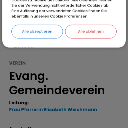
Cookies zu. Mithilfe des Buttons "Alle ablehnen" lehnen
Sie der Verwendung nicht erforderlicher Cookies ab.
Eine Auflistung der verwendeten Cookies finden Sie
Markt Weisendorf
Weisendorf erleben
ebenfalls in unseren Cookie Präferenzen.
Vereine und Verbände
Detail
Alle akzeptieren
Alle ablehnen
ZURÜCK
VEREIN
Evang.
Gemeindeverein
Leitung:
Frau
Pfarrerin
Elisabeth
Weichmann