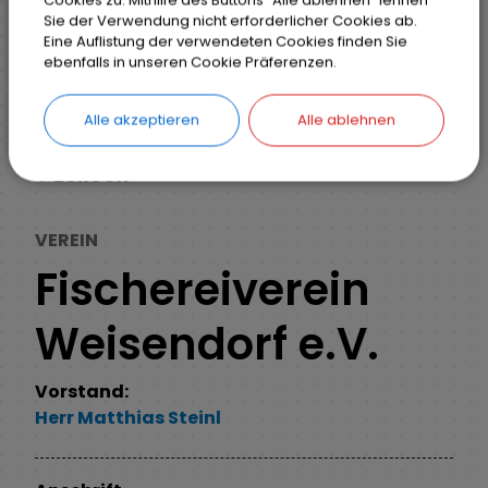
Cookies zu. Mithilfe des Buttons "Alle ablehnen" lehnen
Sie der Verwendung nicht erforderlicher Cookies ab.
Eine Auflistung der verwendeten Cookies finden Sie
Markt Weisendorf
Weisendorf erleben
ebenfalls in unseren Cookie Präferenzen.
Vereine und Verbände
Detail
Alle akzeptieren
Alle ablehnen
ZURÜCK
VEREIN
Fischereiverein
Weisendorf e.V.
Vorstand:
Herr
Matthias
Steinl