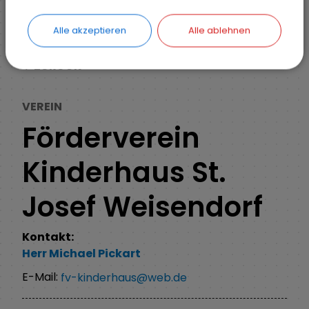
Vereine und Verbände
Detail
Alle akzeptieren
Alle ablehnen
ZURÜCK
VEREIN
Förderverein
Kinderhaus St.
Josef Weisendorf
Kontakt:
Herr
Michael
Pickart
E-Mail:
fv-kinderhaus@web.de