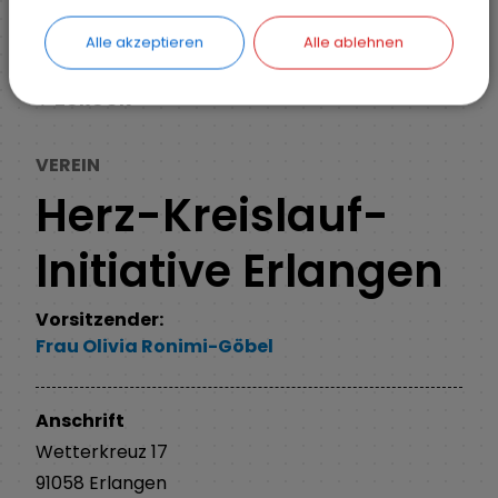
Alle akzeptieren
Alle ablehnen
ZURÜCK
VEREIN
Herz-Kreislauf-
Initiative Erlangen
Vorsitzender:
Frau
Olivia
Ronimi-Göbel
Anschrift
Wetterkreuz
17
91058
Erlangen