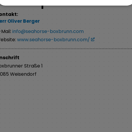
Pferdesportclub Seahor
ontakt:
err
Oliver
Berger
-Mail:
info@seahorse-boxbrunn.com
ebsite:
www.seahorse-boxbrunn.com/
nschrift
oxbrunner Straße
1
1085
Weisendorf