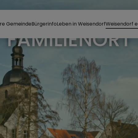
re Gemeinde
Bürgerinfo
Leben in Weisendorf
Weisendorf e
FAMILIENORT