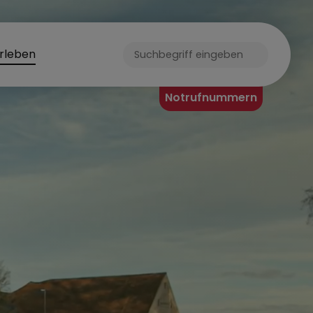
rleben
Notrufnummern