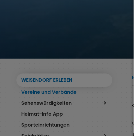
M
WEISENDORF ERLEBEN
Vereine und Verbände
Sehenswürdigkeiten
Heimat-Info App
V
Sporteinrichtungen
Spielplätze