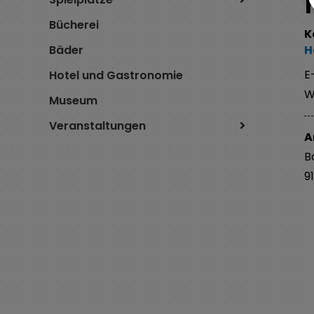
Bücherei
K
Bäder
H
E
Hotel und Gastronomie
W
Museum
Veranstaltungen
A
B
9