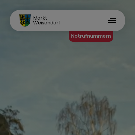
FAMILIENORT
Markt
Weisendorf
Notrufnummern