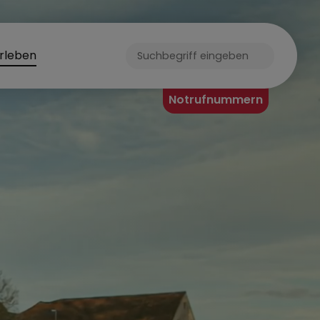
rleben
Notrufnummern