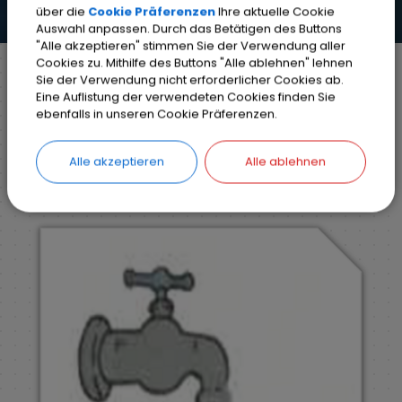
über die
Cookie Präferenzen
Ihre aktuelle Cookie
Auswahl anpassen. Durch das Betätigen des Buttons
"Alle akzeptieren" stimmen Sie der Verwendung aller
Cookies zu. Mithilfe des Buttons "Alle ablehnen" lehnen
Sie der Verwendung nicht erforderlicher Cookies ab.
Eine Auflistung der verwendeten Cookies finden Sie
Markt Weisendorf
Unsere Gemeinde
ebenfalls in unseren Cookie Präferenzen.
Aktuelles aus Weisendorf
Aufruf zum Wassersparen
Alle akzeptieren
Alle ablehnen