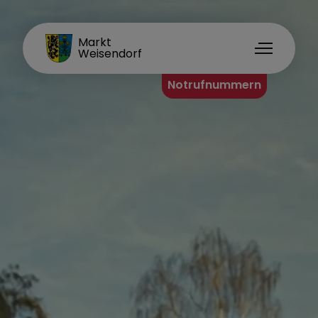
FAMILIENORT
Markt
Weisendorf
Notrufnummern